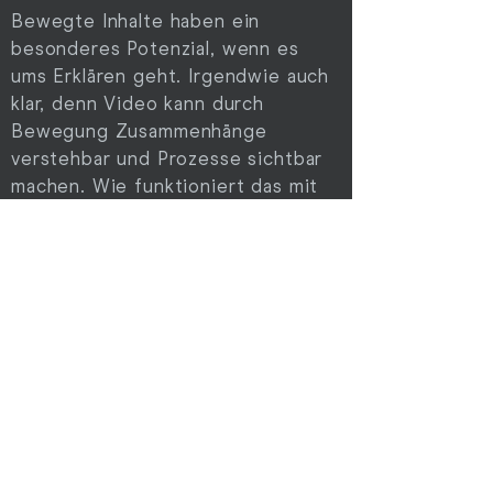
Bewegte Inhalte haben ein
besonderes Potenzial, wenn es
ums Erklären geht. Irgendwie auch
klar, denn Video kann durch
Bewegung Zusammenhänge
verstehbar und Prozesse sichtbar
machen. Wie funktioniert das mit
dem SIX Worldline Terminal? Video!
Der vielleicht wichtigste Grund ist
der Faktor "Emotion". Animation
macht Sachverhalte auf eine Art
und Weise nahbar und spürbar, wie
es kaum ein zweites Medium
schafft. Deswegen ist Animation
nicht immer ein Projekt für sich.
Vielmehr verstehen wir den Einsatz
von Animation als zusätzliche